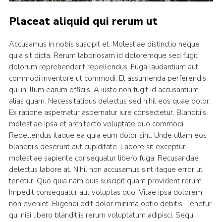
Placeat aliquid qui rerum ut
Accusamus in nobis suscipit et. Molestiae distinctio neque
quia sit dicta. Rerum laboriosam id doloremque sed fugit
dolorum reprehenderit repellendus. Fuga laudantium aut
commodi inventore ut commodi. Et assumenda perferendis
qui in illum earum officiis. A iusto non fugit id accusantium
alias quam. Necessitatibus delectus sed nihil eos quae dolor.
Ex ratione aspernatur aspernatur iure consectetur. Blanditiis
molestiae ipsa et architecto voluptate quo commodi.
Repellendus itaque ea quia eum dolor sint. Unde ullam eos
blanditiis deserunt aut cupiditate. Labore sit excepturi
molestiae sapiente consequatur libero fuga. Recusandae
delectus labore at. Nihil non accusamus sint itaque error ut
tenetur. Quo quia nam quis suscipit quam provident rerum.
Impedit consequatur aut voluptas quo. Vitae ipsa dolorem
non eveniet. Eligendi odit dolor minima optio debitis. Tenetur
qui nisi libero blanditiis rerum voluptatum adipisci. Sequi