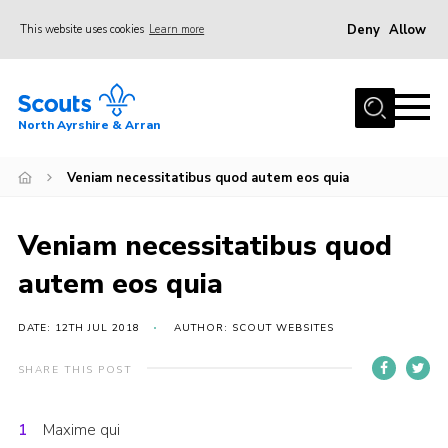
Deny
Allow
This website uses cookies
Learn more
Menu
Home
North Ayrshire & Arran
About Us
Join
Veniam necessitatibus quod autem eos quia
News
Veniam necessitatibus quod
Events
autem eos quia
Gallery
Contact
DATE: 12TH JUL 2018
AUTHOR: SCOUT WEBSITES
Members Area
SHARE THIS POST
Join
Maxime qui
Vacancies